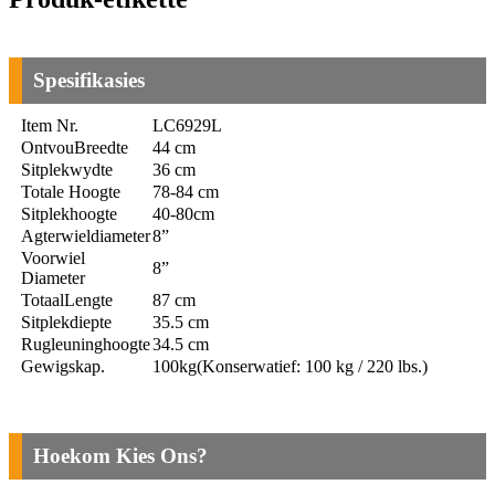
Spesifikasies
Item Nr.
LC6929L
Ontvou
Breedte
44 cm
Sitplekwydte
36 cm
Totale Hoogte
78-84 cm
Sitplekhoogte
40-80cm
Agterwieldiameter
8”
Voorwiel
8”
Diameter
Totaal
Lengte
87 cm
Sitplekdiepte
35.5 cm
Rugleuninghoogte
34.5 cm
Gewigskap.
100
kg
(Konserwatief: 100 kg / 220 lbs.)
Hoekom Kies Ons?