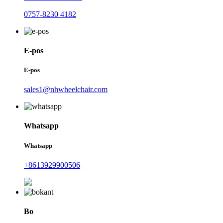
0757-8230 4182
E-pos
E-pos
sales1@nhwheelchair.com
Whatsapp
Whatsapp
+8613929900506
Bo