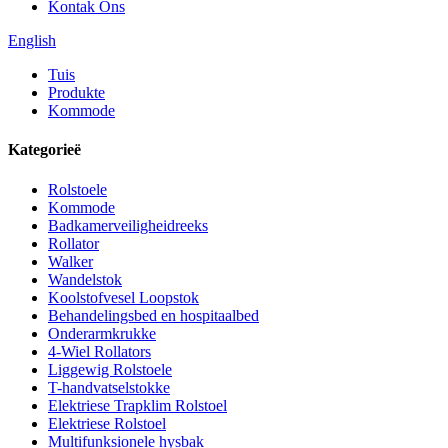
Kontak Ons
English
Tuis
Produkte
Kommode
Kategorieë
Rolstoele
Kommode
Badkamerveiligheidreeks
Rollator
Walker
Wandelstok
Koolstofvesel Loopstok
Behandelingsbed en hospitaalbed
Onderarmkrukke
4-Wiel Rollators
Liggewig Rolstoele
T-handvatselstokke
Elektriese Trapklim Rolstoel
Elektriese Rolstoel
Multifunksionele hysbak