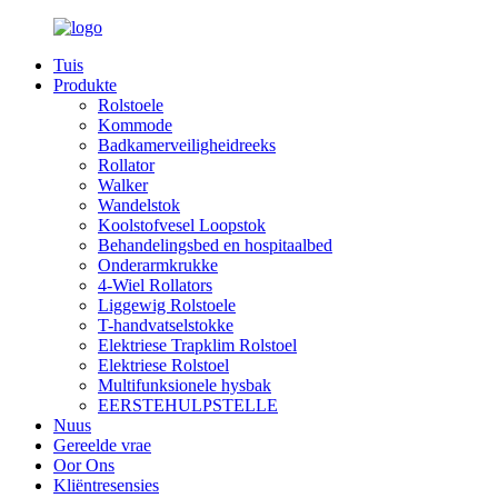
Tuis
Produkte
Rolstoele
Kommode
Badkamerveiligheidreeks
Rollator
Walker
Wandelstok
Koolstofvesel Loopstok
Behandelingsbed en hospitaalbed
Onderarmkrukke
4-Wiel Rollators
Liggewig Rolstoele
T-handvatselstokke
Elektriese Trapklim Rolstoel
Elektriese Rolstoel
Multifunksionele hysbak
EERSTEHULPSTELLE
Nuus
Gereelde vrae
Oor Ons
Kliëntresensies