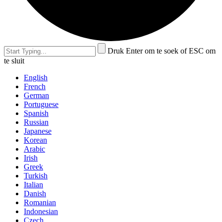
Druk Enter om te soek of ESC om
te sluit
English
French
German
Portuguese
Spanish
Russian
Japanese
Korean
Arabic
Irish
Greek
Turkish
Italian
Danish
Romanian
Indonesian
Czech