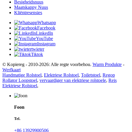
Besigheidsnuus
Maatskappy Nuus
Kliëntresensies
Whatsapp
Facebook
LinkedIn
YouTube
Instagram
twieter
Tiktok
© Kopiereg - 2010-2026: Alle regte voorbehou.
Warm Produkte
-
Werfkaart
Handmatige Rolstoel
,
Elektriese Rolstoel
,
Toiletstoel
,
Regop
Rollator Loopstoel
,
vervaardiger van elektriese rolstoele
,
Reis
Elektriese Rolstoel
,
Foon
Tel.
+86 13929900506