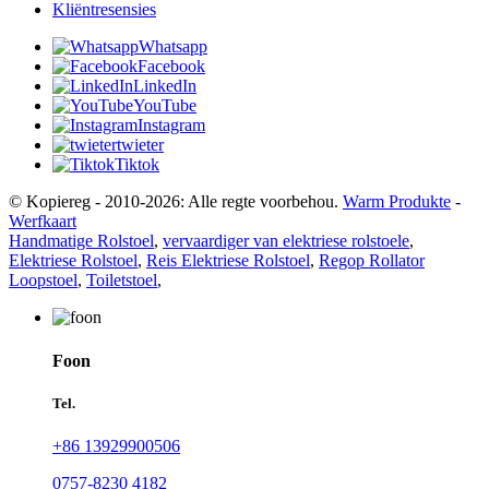
Kliëntresensies
Whatsapp
Facebook
LinkedIn
YouTube
Instagram
twieter
Tiktok
© Kopiereg - 2010-2026: Alle regte voorbehou.
Warm Produkte
-
Werfkaart
Handmatige Rolstoel
,
vervaardiger van elektriese rolstoele
,
Elektriese Rolstoel
,
Reis Elektriese Rolstoel
,
Regop Rollator
Loopstoel
,
Toiletstoel
,
Foon
Tel.
+86 13929900506
0757-8230 4182