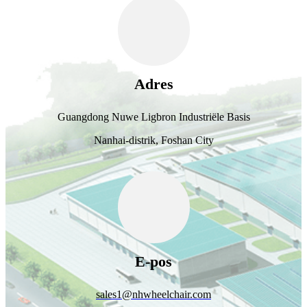
Adres
Guangdong Nuwe Ligbron Industriële Basis
Nanhai-distrik, Foshan City
E-pos
sales1@nhwheelchair.com