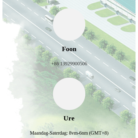
Foon
+86 13929900506
Ure
Maandag-Saterdag: 8vm-6nm (GMT+8)