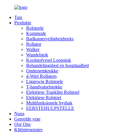
Tuis
Produkte
Rolstoele
Kommode
Badkamerveiligheidreeks
Rollator
Walker
Wandelstok
Koolstofvesel Loopstok
Behandelingsbed en hospitaalbed
Onderarmkrukke
4-Wiel Rollators
Liggewig Rolstoele
T-handvatselstokke
Elektriese Trapklim Rolstoel
Elektriese Rolstoel
Multifunksionele hysbak
EERSTEHULPSTELLE
Nuus
Gereelde vrae
Oor Ons
Kliëntresensies