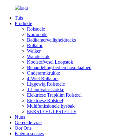
Tuis
Produkte
Rolstoele
Kommode
Badkamerveiligheidreeks
Rollator
Walker
Wandelstok
Koolstofvesel Loopstok
Behandelingsbed en hospitaalbed
Onderarmkrukke
4-Wiel Rollators
Liggewig Rolstoele
T-handvatselstokke
Elektriese Trapklim Rolstoel
Elektriese Rolstoel
Multifunksionele hysbak
EERSTEHULPSTELLE
Nuus
Gereelde vrae
Oor Ons
Kliëntresensies