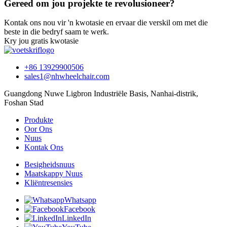
Gereed om jou projekte te revolusioneer?
Kontak ons ​​nou vir 'n kwotasie en ervaar die verskil om met die
beste in die bedryf saam te werk.
Kry jou gratis kwotasie
+86 13929900506
sales1@nhwheelchair.com
Guangdong Nuwe Ligbron Industriële Basis, Nanhai-distrik,
Foshan Stad
Produkte
Oor Ons
Nuus
Kontak Ons
Besigheidsnuus
Maatskappy Nuus
Kliëntresensies
Whatsapp
Facebook
LinkedIn