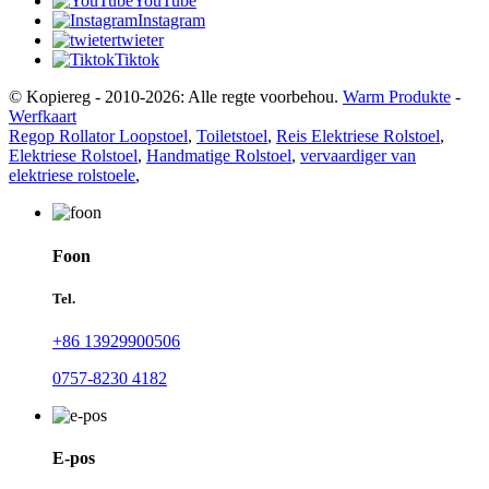
YouTube
Instagram
twieter
Tiktok
© Kopiereg - 2010-2026: Alle regte voorbehou.
Warm Produkte
-
Werfkaart
Regop Rollator Loopstoel
,
Toiletstoel
,
Reis Elektriese Rolstoel
,
Elektriese Rolstoel
,
Handmatige Rolstoel
,
vervaardiger van
elektriese rolstoele
,
Foon
Tel.
+86 13929900506
0757-8230 4182
E-pos