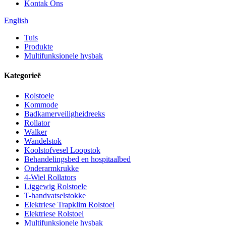
Kontak Ons
English
Tuis
Produkte
Multifunksionele hysbak
Kategorieë
Rolstoele
Kommode
Badkamerveiligheidreeks
Rollator
Walker
Wandelstok
Koolstofvesel Loopstok
Behandelingsbed en hospitaalbed
Onderarmkrukke
4-Wiel Rollators
Liggewig Rolstoele
T-handvatselstokke
Elektriese Trapklim Rolstoel
Elektriese Rolstoel
Multifunksionele hysbak