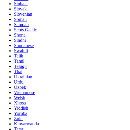
Sinhala
Slovak
Slovenian
Somali
Samoan
Scots Gaelic
Shona
Sindhi
Sundanese
Swahili
Tajik
Tamil
Telugu
Thai
Ukrainian
Urdu
Uzbek
Vietnamese
Welsh
Xhosa
Yiddish
Yoruba
Zulu
Kinyarwanda
Tatar