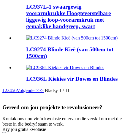
LC937L-1 swaargewig
voorarmkrukke Hoogteverstelbare
liggewig loop-voorarmkruk met
gemaklike handgreep, swart
LC9274 Blinde Kieë (van 500cm tot
1500cm)
LC936L Kiekies vir Dowes en Blindes
1
2
3
4
5
6
Volgende >
>>
Bladsy 1 / 11
Gereed om jou projekte te revolusioneer?
Kontak ons ​​nou vir 'n kwotasie en ervaar die verskil om met die
beste in die bedryf saam te werk.
Kry jou gratis kwotasie