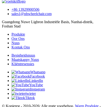
+86 13929900506
sales1@nhwheelchair.com
Guangdong Nuwe Ligbron Industriële Basis, Nanhai-distrik,
Foshan Stad
Produkte
Oor Ons
Nuus
Kontak Ons
Besigheidsnuus
Maatskappy Nuus
Kliëntresensies
Whatsapp
Facebook
LinkedIn
YouTube
Instagram
twieter
Tiktok
© Kopiereg - 2010-2026: Alle regte voorbehou.
Warm Produkte
-