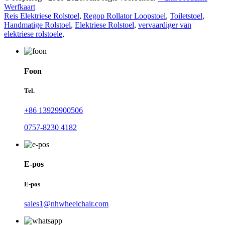
Werfkaart
Reis Elektriese Rolstoel
,
Regop Rollator Loopstoel
,
Toiletstoel
,
Handmatige Rolstoel
,
Elektriese Rolstoel
,
vervaardiger van
elektriese rolstoele
,
Foon
Tel.
+86 13929900506
0757-8230 4182
E-pos
E-pos
sales1@nhwheelchair.com