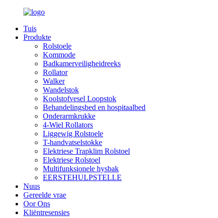
Tuis
Produkte
Rolstoele
Kommode
Badkamerveiligheidreeks
Rollator
Walker
Wandelstok
Koolstofvesel Loopstok
Behandelingsbed en hospitaalbed
Onderarmkrukke
4-Wiel Rollators
Liggewig Rolstoele
T-handvatselstokke
Elektriese Trapklim Rolstoel
Elektriese Rolstoel
Multifunksionele hysbak
EERSTEHULPSTELLE
Nuus
Gereelde vrae
Oor Ons
Kliëntresensies