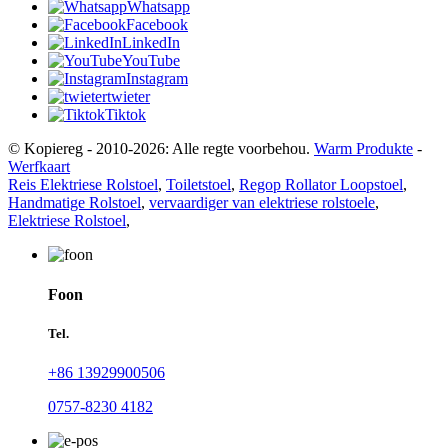
Whatsapp
Facebook
LinkedIn
YouTube
Instagram
twieter
Tiktok
© Kopiereg - 2010-2026: Alle regte voorbehou.
Warm Produkte
-
Werfkaart
Reis Elektriese Rolstoel
,
Toiletstoel
,
Regop Rollator Loopstoel
,
Handmatige Rolstoel
,
vervaardiger van elektriese rolstoele
,
Elektriese Rolstoel
,
Foon
Tel.
+86 13929900506
0757-8230 4182