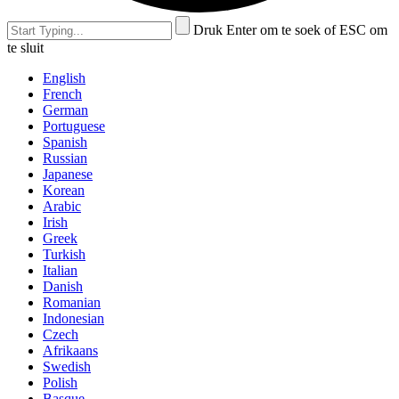
Druk Enter om te soek of ESC om
te sluit
English
French
German
Portuguese
Spanish
Russian
Japanese
Korean
Arabic
Irish
Greek
Turkish
Italian
Danish
Romanian
Indonesian
Czech
Afrikaans
Swedish
Polish
Basque