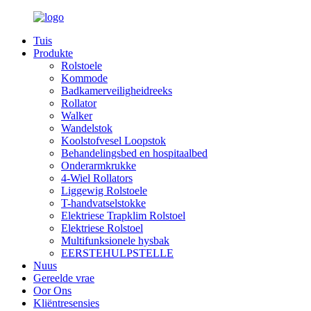
Tuis
Produkte
Rolstoele
Kommode
Badkamerveiligheidreeks
Rollator
Walker
Wandelstok
Koolstofvesel Loopstok
Behandelingsbed en hospitaalbed
Onderarmkrukke
4-Wiel Rollators
Liggewig Rolstoele
T-handvatselstokke
Elektriese Trapklim Rolstoel
Elektriese Rolstoel
Multifunksionele hysbak
EERSTEHULPSTELLE
Nuus
Gereelde vrae
Oor Ons
Kliëntresensies