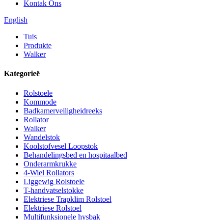
Kontak Ons
English
Tuis
Produkte
Walker
Kategorieë
Rolstoele
Kommode
Badkamerveiligheidreeks
Rollator
Walker
Wandelstok
Koolstofvesel Loopstok
Behandelingsbed en hospitaalbed
Onderarmkrukke
4-Wiel Rollators
Liggewig Rolstoele
T-handvatselstokke
Elektriese Trapklim Rolstoel
Elektriese Rolstoel
Multifunksionele hysbak