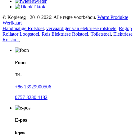
twieter
Tiktok
© Kopiereg - 2010-2026: Alle regte voorbehou.
Warm Produkte
-
Werfkaart
Handmatige Rolstoel
,
vervaardiger van elektriese rolstoele
,
Regop
Rollator Loopstoel
,
Reis Elektriese Rolstoel
,
Toiletstoel
,
Elektriese
Rolstoel
,
Foon
Tel.
+86 13929900506
0757-8230 4182
E-pos
E-pos