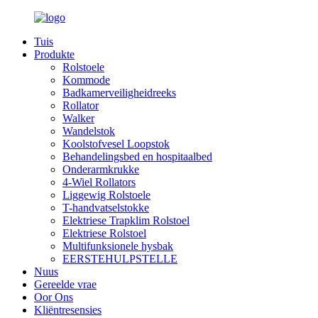
Tuis
Produkte
Rolstoele
Kommode
Badkamerveiligheidreeks
Rollator
Walker
Wandelstok
Koolstofvesel Loopstok
Behandelingsbed en hospitaalbed
Onderarmkrukke
4-Wiel Rollators
Liggewig Rolstoele
T-handvatselstokke
Elektriese Trapklim Rolstoel
Elektriese Rolstoel
Multifunksionele hysbak
EERSTEHULPSTELLE
Nuus
Gereelde vrae
Oor Ons
Kliëntresensies