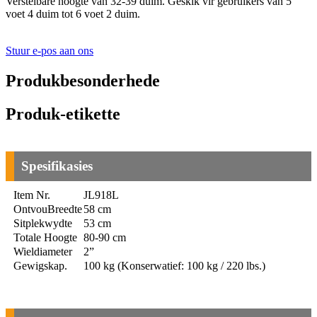
Verstelbare hoogte van 32-39 duim. Geskik vir gebruikers van 5
voet 4 duim tot 6 voet 2 duim.
Stuur e-pos aan ons
Produkbesonderhede
Produk-etikette
Spesifikasies
Item Nr.
JL918L
Ontvou
Breedte
58 cm
Sitplekwydte
53 cm
Totale Hoogte
80-90 cm
Wieldiameter
2”
Gewigskap.
100 kg (Konserwatief: 100 kg / 220 lbs.)