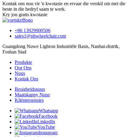
Kontak ons ​​nou vir 'n kwotasie en ervaar die verskil om met die
beste in die bedryf saam te werk.
Kry jou gratis kwotasie
+86 13929900506
sales1@nhwheelchair.com
Guangdong Nuwe Ligbron Industriële Basis, Nanhai-distrik,
Foshan Stad
Produkte
Oor Ons
Nuus
Kontak Ons
Besigheidsnuus
Maatskappy Nuus
Kliëntresensies
Whatsapp
Facebook
LinkedIn
YouTube
Instagram